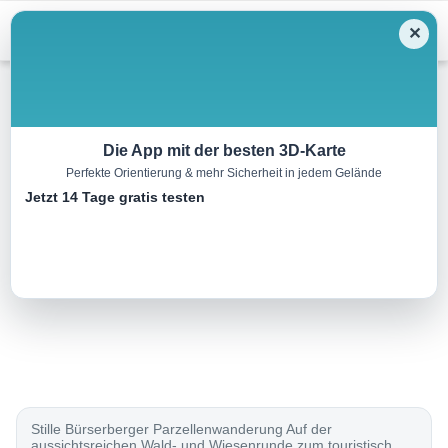
Menu
✕
Wandern
Die App mit der besten 3D-Karte
Perfekte Orientierung & mehr Sicherheit in jedem Gelände
Mottaköpfle, 1221 m
Jetzt 14 Tage gratis testen
10.5 km
03:15 h
493 m
493 m
Eine Tour von:
Rother Wanderführer Brandnertal (Herbert Mayr)
..
Stille Bürserberger Parzellenwanderung Auf der
aussichtsreichen Wald- und Wiesenrunde zum touristisch