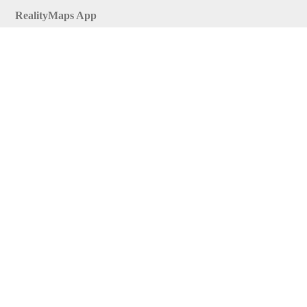
RealityMaps App
Tourenplaner
Touren finden
Shop
Touren entdecken
Schönste Wandertouren
Top-Touren
Top-Regionen
Skitouren
Infos & Service
News
FAQs
Über uns