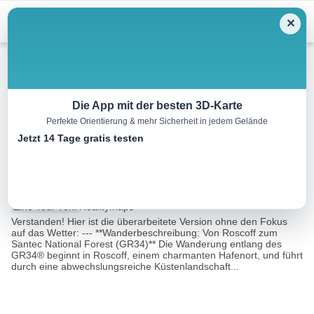
Menu
✕
Wandern
Die App mit der besten 3D-Karte
Perfekte Orientierung & mehr Sicherheit in jedem Gelände
Morlaix-Plouguerneau Etappe
Jetzt 14 Tage gratis testen
3
17.5 km
00:00 h
m
m
Eine Tour von:
RealityMaps
Verstanden! Hier ist die überarbeitete Version ohne den Fokus
auf das Wetter: --- **Wanderbeschreibung: Von Roscoff zum
Santec National Forest (GR34)** Die Wanderung entlang des
GR34® beginnt in Roscoff, einem charmanten Hafenort, und führt
durch eine abwechslungsreiche Küstenlandschaft...