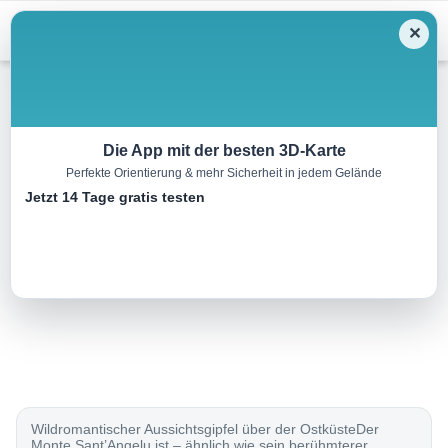
Menu
✕
Wandern
Die App mit der besten 3D-Karte
Perfekte Orientierung & mehr Sicherheit in jedem Gelände
Monte Sant’Angelu, 1218 m
Jetzt 14 Tage gratis testen
6.8 km
03:10 h
564 m
564 m
Eine Tour von:
Rother Wanderführer Korsika (Klaus Wolfsperger)
..
Wildromantischer Aussichtsgipfel über der OstküsteDer
Monte Sant’Angelu ist – ähnlich wie sein berühmterer