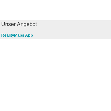
Unser Angebot
RealityMaps App
Tourenplaner
Touren finden
Shop
Touren entdecken
Schönste Wandertouren
Top-Touren
Top-Regionen
Skitouren
Infos & Service