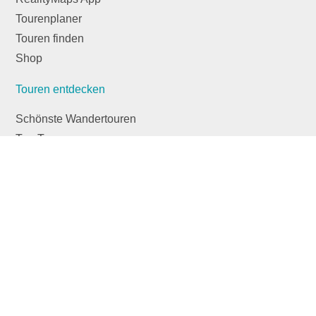
Tourenplaner
Touren finden
Shop
Touren entdecken
Schönste Wandertouren
Top-Touren
Top-Regionen
Skitouren
Infos & Service
News
FAQs
Über uns