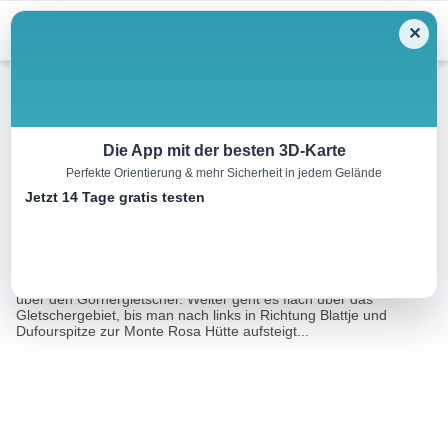
Menu
✕
Skitour
Die App mit der besten 3D-Karte
Perfekte Orientierung & mehr Sicherheit in jedem Gelände
Monte Rosa Hütte (Zustieg)
Jetzt 14 Tage gratis testen
5.5 km
01:15 h
280 m
613 m
Eine Tour von:
RealityMaps
Vom Gornergrat aus fährt man an dem steilen Hang ab und quert
über den Gornergletscher. Weiter geht es flach über das
Gletschergebiet, bis man nach links in Richtung Blattje und
Dufourspitze zur Monte Rosa Hütte aufsteigt...