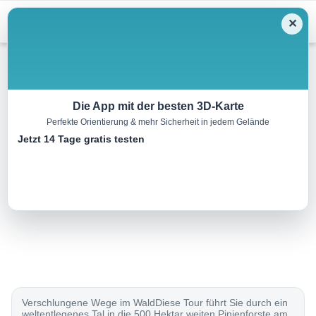
Skip
Menu
✕
to
content
Wandern
Die App mit der besten 3D-Karte
Perfekte Orientierung & mehr Sicherheit in jedem Gelände
Monte Orello
Jetzt 14 Tage gratis testen
6.5 km
03:00 h
339 m
339 m
Eine Tour von:
Rother Wanderführer Elba (André M. Winter)
..
Verschlungene Wege im WaldDiese Tour führt Sie durch ein
weltentlegenes Tal in die 500 Hektar weiten Pinienforste am