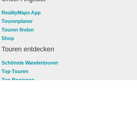
RealityMaps App
Tourenplaner
Touren finden
Shop
Touren entdecken
Schönste Wandertouren
Top-Touren
Top-Regionen
Skitouren
Infos & Service
News
FAQs
Über uns