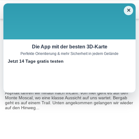
Menu
✕
Mountainbike
Die App mit der besten 3D-Karte
Perfekte Orientierung & mehr Sicherheit in jedem Gelände
Monte Moscal
Jetzt 14 Tage gratis testen
16.8 km
01:15 h
m
m
Eine Tour von:
3D RealityMaps GmbH
Wir starten an der Strandpromenade von Garda. Auf grobem
Asphalt fahren wir hinauf nach Incaffi. Von hier geht es auf den
Monte Moscal, wo eine klasse Aussicht auf uns wartet. Bergab
geht es auf einem Trail. Unten angekommen gelangen wir wieder
auf den Hinweg...