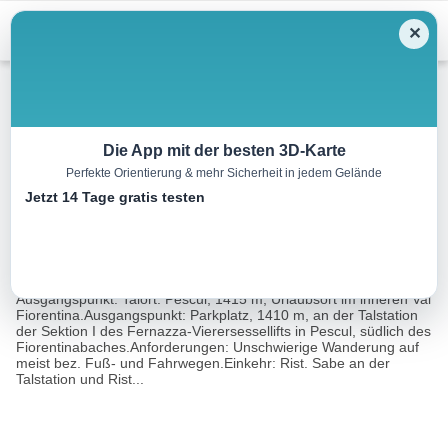
Menu
✕
Wandern
Die App mit der besten 3D-Karte
Perfekte Orientierung & mehr Sicherheit in jedem Gelände
Monte Fernazza, Nordanstieg
Jetzt 14 Tage gratis testen
15.2 km
05:00 h
838 m
838 m
Eine Tour
Rother Wanderführer Dolomiten 7 (Franz
von:
Hauleitner)
Ausgangspunkt: Talort: Pescul, 1415 m, Urlaubsort im inneren Val
Fiorentina.Ausgangspunkt: Parkplatz, 1410 m, an der Talstation
der Sektion I des Fernazza-Vierersessellifts in Pescul, südlich des
Fiorentinabaches.Anforderungen: Unschwierige Wanderung auf
meist bez. Fuß- und Fahrwegen.Einkehr: Rist. Sabe an der
Talstation und Rist...