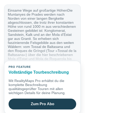
Einsame Wege auf großartige HöhenDie
Muntanyes de Prades werden nach
Norden von einer langen Bergkette
abgeschlossen, die trotz ihrer konstanten
Höhe von rund 1000 m aus verschiedenen
Gesteinen gebildet ist: Konglomerat,
Sandstein, Kalk und an der Mola d’Estat
gar aus Granit. So erheben sich
faszinierende Felsgebilde aus den weiten
Wäldern: vom Tossal de Baltasana und
den Roques de Gríngol (Tour »Tossal de la
Baltasana«) über die hier beschriebenen
Mola d’Estat und Mola de Roquerola bis
hin zum...
PRO FEATURE
Vollständige Tourbeschreibung
Mit RealityMaps Pro erhältst du die
komplette Beschreibung
qualitätsgeprüfter Touren mit allen
wichtigen Details für deine Planung.
Zum Pro Abo