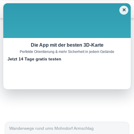
Menu
✕
Wandern
Die App mit der besten 3D-Karte
Perfekte Orientierung & mehr Sicherheit in jedem Gelände
Mohnleut’weg Nr. 11
Jetzt 14 Tage gratis testen
8.0 km
02:30 h
85 m
85 m
Eine Tour von:
Outdooractive
..
Wanderwege rund ums Mohndorf Armschlag