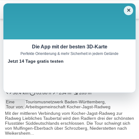
Menu
✕
Radtour
Die App mit der besten 3D-Karte
Perfekte Orientierung & mehr Sicherheit in jedem Gelände
Mittlere Verbindung vom
Jetzt 14 Tage gratis testen
Kocher-Jagst-Radweg ins
Taubertal
36.4 km
03:00 h
234 m
285 m
Eine
Tourismusnetzwerk Baden-Württemberg,
Tour von:
Arbeitsgemeinschaft Kocher-Jagst-Radweg
Mit der mittleren Verbindung vom Kocher-Jagst-Radweg zur
Radweg Liebliches Taubertal wird den Radlern drei der schönsten
Flusstäler Süddeutschlands erschlossen. Die Tour schwingt sich
von Mulfingen-Eberbach über Schrozberg, Niederstetten nach
Weikersheim...