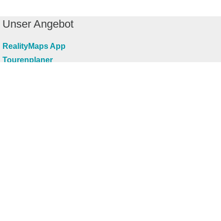
Unser Angebot
RealityMaps App
Tourenplaner
Touren finden
Shop
Touren entdecken
Schönste Wandertouren
Top-Touren
Top-Regionen
Skitouren
Infos & Service
News