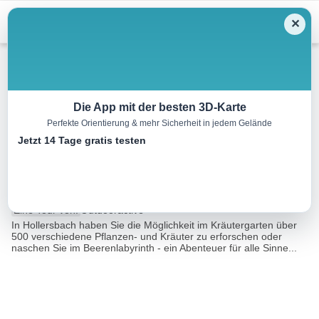
Menu
✕
Wandern
Die App mit der besten 3D-Karte
Perfekte Orientierung & mehr Sicherheit in jedem Gelände
Mittersill: Hohe Tauern
Jetzt 14 Tage gratis testen
Rundweg
16.3 km
05:00 h
452 m
452 m
Eine Tour von:
Outdooractive
In Hollersbach haben Sie die Möglichkeit im Kräutergarten über
500 verschiedene Pflanzen- und Kräuter zu erforschen oder
naschen Sie im Beerenlabyrinth - ein Abenteuer für alle Sinne...