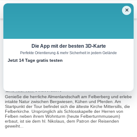
Menu
✕
Wandern
Die App mit der besten 3D-Karte
Perfekte Orientierung & mehr Sicherheit in jedem Gelände
Mittersill: Felberbergrunde
Jetzt 14 Tage gratis testen
Wegnr. 82
8.5 km
03:30 h
478 m
478 m
Eine Tour von:
Outdooractive
Genieße die herrliche Almenlandschaft am Felberberg und erlebe
intakte Natur zwischen Bergwiesen, Kühen und Pferden. Am
Startpunkt der Tour befindet sich die älteste Kirche Mittersills, die
Felberkirche. Ursprünglich als Schlosskapelle der Herren von
Felben neben ihrem Wohnturm (heute Felberturmmuseum)
erbaut, ist sie dem hl. Nikolaus, dem Patron der Reisenden
geweiht...