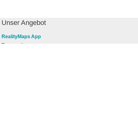
Unser Angebot
RealityMaps App
Tourenplaner
Touren finden
Shop
Touren entdecken
Schönste Wandertouren
Top-Touren
Top-Regionen
Skitouren
Infos & Service
News