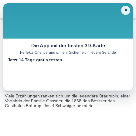
Menu
✕
Wandern
Die App mit der besten 3D-Karte
Perfekte Orientierung & mehr Sicherheit in jedem Gelände
Mittersill: Bräu-Hochalm
Jetzt 14 Tage gratis testen
Wegnr. 530
8.7 km
04:00 h
817 m
817 m
Eine Tour von:
Outdooractive
Viele Erzählungen ranken sich um die legendäre Bräurupin, einer
Vorfahrin der Familie Gassner, die 1868 den Besitzer des
Gasthofes Bräurup, Josef Schwaiger heiratete...