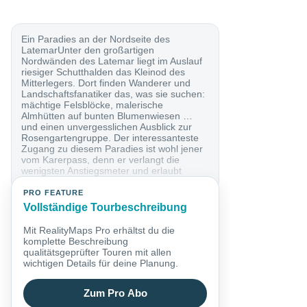
Ein Paradies an der Nordseite des
LatemarUnter den großartigen
Nordwänden des Latemar liegt im Auslauf
riesiger Schutthalden das Kleinod des
Mitterlegers. Dort finden Wanderer und
Landschaftsfanatiker das, was sie suchen:
mächtige Felsblöcke, malerische
Almhütten auf bunten Blumenwiesen …
und einen unvergesslichen Ausblick zur
Rosengartengruppe. Der interessanteste
Zugang zu diesem Paradies ist wohl jener
vom Karerpass, denn er verlangt die
wenigsten Anstiegsmeter und erlaubt
obendrein eine...
PRO FEATURE
Vollständige Tourbeschreibung
Mit RealityMaps Pro erhältst du die
komplette Beschreibung
qualitätsgeprüfter Touren mit allen
wichtigen Details für deine Planung.
Zum Pro Abo