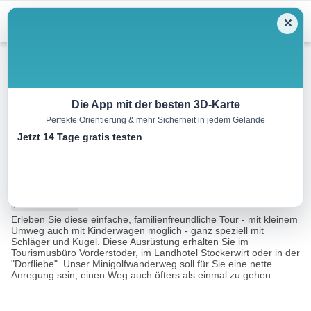
Menu
✕
Wandern
Die App mit der besten 3D-Karte
Perfekte Orientierung & mehr Sicherheit in jedem Gelände
Minigolfwanderweg
Jetzt 14 Tage gratis testen
Vorderstoder
3.5 km
01:00 h
m
m
Eine Tour von:
TOURDATA
Erleben Sie diese einfache, familienfreundliche Tour - mit kleinem
Umweg auch mit Kinderwagen möglich - ganz speziell mit
Schläger und Kugel. Diese Ausrüstung erhalten Sie im
Tourismusbüro Vorderstoder, im Landhotel Stockerwirt oder in der
"Dorfliebe". Unser Minigolfwanderweg soll für Sie eine nette
Anregung sein, einen Weg auch öfters als einmal zu gehen...