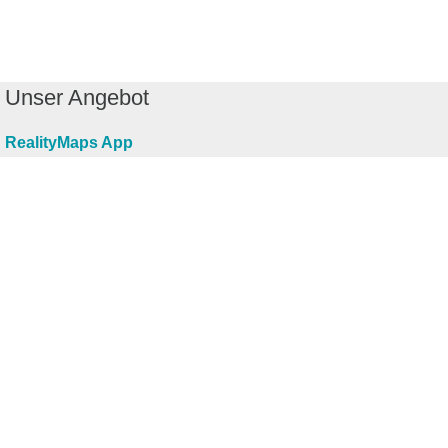
Unser Angebot
RealityMaps App
Tourenplaner
Touren finden
Shop
Touren entdecken
Schönste Wandertouren
Top-Touren
Top-Regionen
Skitouren
Infos & Service