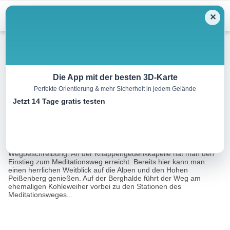
Menu
✕
Wandern
Die App mit der besten 3D-Karte
Perfekte Orientierung & mehr Sicherheit in jedem Gelände
Meditationsweg
Jetzt 14 Tage gratis testen
4.6 km
01:30 h
103 m
103 m
Eine Tour von:
Tourismusverband Pfaffenwinkel
Weitere Infos und Links: Beschilderung: Nr.73, grün
Wegbeschreibung: An der Knappengedenkkapelle hat man den
Einstieg zum Meditationsweg erreicht. Bereits hier kann man
einen herrlichen Weitblick auf die Alpen und den Hohen
Peißenberg genießen. Auf der Berghalde führt der Weg am
ehemaligen Kohleweiher vorbei zu den Stationen des
Meditationsweges...