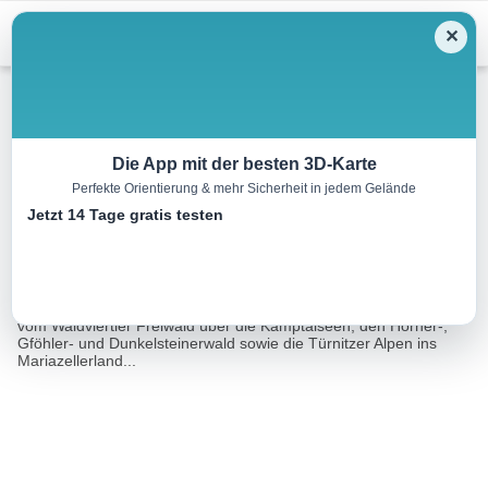
Menu
✕
Wandern
Die App mit der besten 3D-Karte
Perfekte Orientierung & mehr Sicherheit in jedem Gelände
Mariazellerweg 06
Jetzt 14 Tage gratis testen
251.2 km
74:19 h
6389 m
6515 m
Eine Tour von:
Outdooractive
Der Niederösterreichische Mariazellerweg 06 (ca. 255 km) führt
vom Waldviertler Freiwald über die Kamptalseen, den Horner-,
Gföhler- und Dunkelsteinerwald sowie die Türnitzer Alpen ins
Mariazellerland...