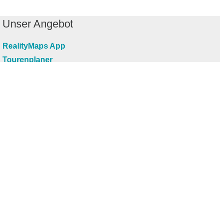
Unser Angebot
RealityMaps App
Tourenplaner
Touren finden
Shop
Touren entdecken
Schönste Wandertouren
Top-Touren
Top-Regionen
Skitouren
Infos & Service
News