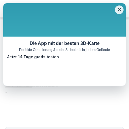
Menu
✕
Wandern
Die App mit der besten 3D-Karte
Perfekte Orientierung & mehr Sicherheit in jedem Gelände
Marbach 1 – KIA Runde
Jetzt 14 Tage gratis testen
“Donaublick Runde”
2.9 km
00:46 h
56 m
56 m
Eine Tour von:
Outdooractive
..