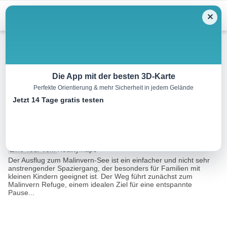
Menu
✕
Wandern
Die App mit der besten 3D-Karte
Perfekte Orientierung & mehr Sicherheit in jedem Gelände
Malinvern Refuge und Lake
Jetzt 14 Tage gratis testen
Malinvern
5.3 km
02:30 h
668 m
43 m
Eine Tour von:
RealityMaps
Der Ausflug zum Malinvern-See ist ein einfacher und nicht sehr
anstrengender Spaziergang, der besonders für Familien mit
kleinen Kindern geeignet ist. Der Weg führt zunächst zum
Malinvern Refuge, einem idealen Ziel für eine entspannte
Pause...