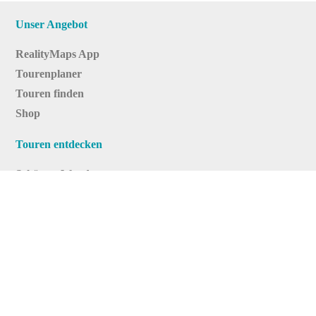
Unser Angebot
RealityMaps App
Tourenplaner
Touren finden
Shop
Touren entdecken
Schönste Wandertouren
Top-Touren
Top-Regionen
Skitouren
Infos & Service
News
FAQs