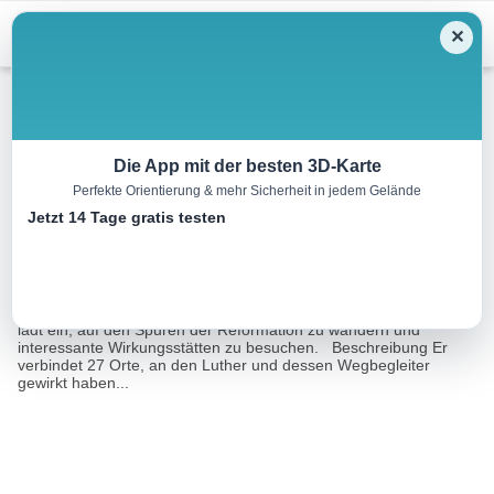
Menu
✕
Wandern
Die App mit der besten 3D-Karte
Perfekte Orientierung & mehr Sicherheit in jedem Gelände
Lutherweg Mittweida-Rochlitz
Jetzt 14 Tage gratis testen
21.7 km
05:36 h
116 m
220 m
Eine Tour von:
Sachsen Tourismusnetzwerk, Bastian Rakow
Der Lutherweg in Sachsen ist ein spiritueller Rundwanderweg. Er
lädt ein, auf den Spuren der Reformation zu wandern und
interessante Wirkungsstätten zu besuchen. Beschreibung Er
verbindet 27 Orte, an den Luther und dessen Wegbegleiter
gewirkt haben...