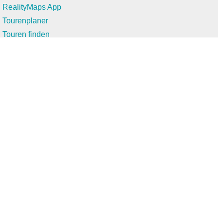
RealityMaps App
Tourenplaner
Touren finden
Shop
Touren entdecken
Schönste Wandertouren
Top-Touren
Top-Regionen
Skitouren
Infos & Service
News
FAQs
Über uns