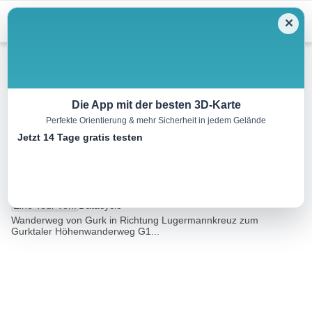
Skip
Menu
✕
to
content
Wandern
Die App mit der besten 3D-Karte
Perfekte Orientierung & mehr Sicherheit in jedem Gelände
Lugermann Kreuz – Anschluss
Jetzt 14 Tage gratis testen
G1
2.3 km
01:00 h
312 m
7 m
Eine Tour von:
Datacycle
Wanderweg von Gurk in Richtung Lugermannkreuz zum
Gurktaler Höhenwanderweg G1...