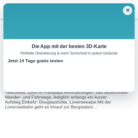
Menu
✕
Wandern
Die App mit der besten 3D-Karte
Perfekte Orientierung & mehr Sicherheit in jedem Gelände
Lünerseealpe, 2000 m
Jetzt 14 Tage gratis testen
7.6 km
02:00 h
155 m
155 m
Eine Tour von:
Rother Wanderführer Brandnertal (Herbert Mayr)
Ausgangspunkt: Brand, Bushaltestelle an der Lünerseebahn im
Talschluss, 1565 m; Parkplatz.Anforderungen: Gut bezeichnete
Wander- und Fahrwege, lediglich anfangs ein kurzer
Aufstieg.Einkehr: Douglasshütte, Lünerseealpe.Mit der
Lünerseebahn geht es hinauf zur Bergstation...