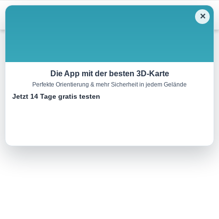
Menu
✕
Skitour
Die App mit der besten 3D-Karte
Perfekte Orientierung & mehr Sicherheit in jedem Gelände
Lollipop Raschberg
Jetzt 14 Tage gratis testen
9.0 km
02:05 h
555 m
557 m
Eine Tour von:
TOURDATA
..