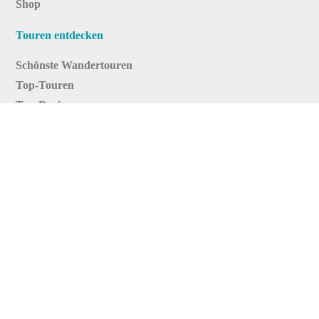
Shop
Touren entdecken
Schönste Wandertouren
Top-Touren
Top-Regionen
Skitouren
Infos & Service
News
FAQs
Über uns
RealityMaps
Team
Jobs