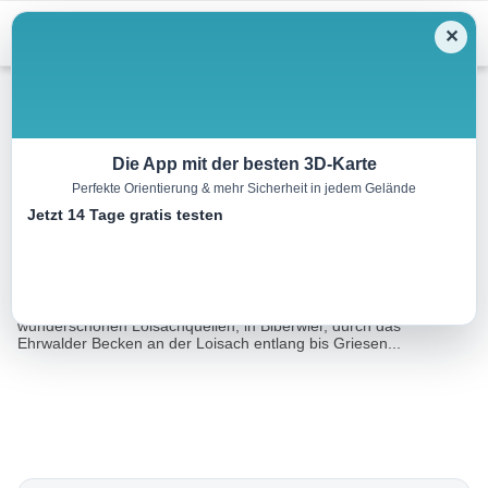
Menu
✕
Radtour
Die App mit der besten 3D-Karte
Perfekte Orientierung & mehr Sicherheit in jedem Gelände
Loisachtalradweg
Jetzt 14 Tage gratis testen
14.8 km
01:00 h
15 m
230 m
Eine Tour von:
Contwise
Der Loisachtalradweg ist eine enstpannte Radtour von den
wunderschönen Loisachquellen, in Biberwier, durch das
Ehrwalder Becken an der Loisach entlang bis Griesen...