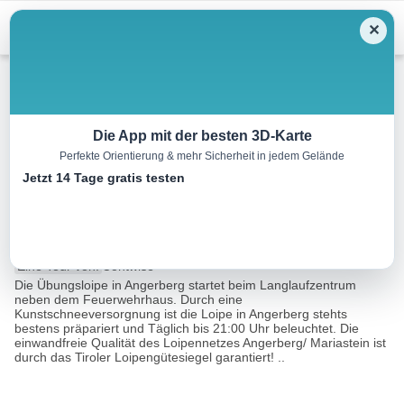
Menu
✕
Langlauf
Die App mit der besten 3D-Karte
Perfekte Orientierung & mehr Sicherheit in jedem Gelände
Loipenzentrum Angerberg –
Jetzt 14 Tage gratis testen
Übungsloipe
0.8 km
01:30 h
5 m
m
Eine Tour von:
Contwise
Die Übungsloipe in Angerberg startet beim Langlaufzentrum
neben dem Feuerwehrhaus. Durch eine
Kunstschneeversorgnung ist die Loipe in Angerberg stehts
bestens präpariert und Täglich bis 21:00 Uhr beleuchtet. Die
einwandfreie Qualität des Loipennetzes Angerberg/ Mariastein ist
durch das Tiroler Loipengütesiegel garantiert! ..