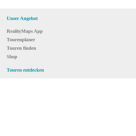
Unser Angebot
RealityMaps App
Tourenplaner
Touren finden
Shop
Touren entdecken
Schönste Wandertouren
Top-Touren
Top-Regionen
Skitouren
Infos & Service
News