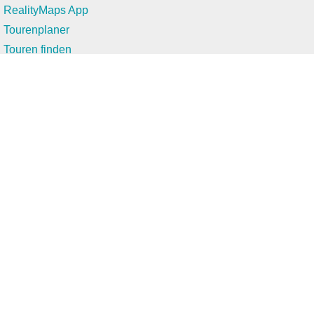
RealityMaps App
Tourenplaner
Touren finden
Shop
Touren entdecken
Schönste Wandertouren
Top-Touren
Top-Regionen
Skitouren
Infos & Service
News
FAQs
Über uns