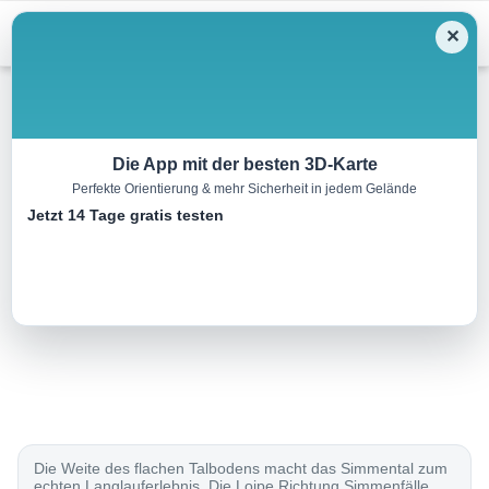
Menu
✕
Langlauf
Die App mit der besten 3D-Karte
Perfekte Orientierung & mehr Sicherheit in jedem Gelände
Loipe Simmenfälle
Jetzt 14 Tage gratis testen
9.0 km
00:00 h
80 m
80 m
Eine Tour von:
SchweizMobil
..
Die Weite des flachen Talbodens macht das Simmental zum
echten Langlauferlebnis. Die Loipe Richtung Simmenfälle