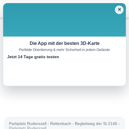
Menu
✕
Langlauf
Die App mit der besten 3D-Karte
Perfekte Orientierung & mehr Sicherheit in jedem Gelände
Loipe Rundkurs Ruderszell
Jetzt 14 Tage gratis testen
3.8 km
00:30 h
1858 m
1923 m
Eine Tour von:
Landkreis Cham
Klassisch..
Parkplatz Ruderszell - Rettenbach - Begleitweg der St 2146 -
Parkplatz Ruderszell