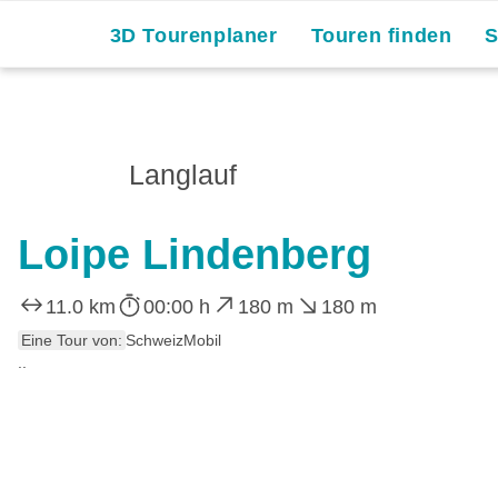
Skip
3D Tourenplaner
Touren finden
to
content
Langlauf
Loipe Lindenberg
11.0 km
00:00 h
180 m
180 m
Eine Tour von:
SchweizMobil
..