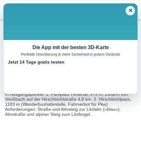
Menu
✕
Wandern
Die App mit der besten 3D-Karte
Perfekte Orientierung & mehr Sicherheit in jedem Gelände
Litzlalm und Litzlkogel
Jetzt 14 Tage gratis testen
10.4 km
04:00 h
662 m
662 m
Eine Tour von:
Rother Wanderführer Hochkönig (Sepp Brandl)
Ausgangspunkt: Talort: Weißbach bei Lofer, 665
m.Ausgangspunkte: 1. Parkplatz Hintertal, 979 m. Zufahrt von
Weißbach auf der Hirschbichlstraße 4,8 km. 2. Hirschbichlpass,
1183 m (Wanderbushaltestelle, Fahrverbot für Pkw).
Anforderungen: Straße und Almsteig zur Litzlalm (»blau«).
Almstraße und alpiner Steig zum Litzlkogel...