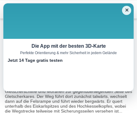
Menu
✕
Winterwandern
Die App mit der besten 3D-Karte
Perfekte Orientierung & mehr Sicherheit in jedem Gelände
Linzerweg
Jetzt 14 Tage gratis testen
7.8 km
06:00 h
561 m
1068 m
Eine Tour von:
TOURDATA
Von der Adamekhütte führt der Weg quer über die
Gletscherschliffe und Moränen zur gegenüberliegenden Seite des
Gletscherkares. Der Weg führt dort zunächst talwärts, wechselt
dann auf die Felsrampe und führt wieder bergwärts. Er quert
unterhalb des Eiskarlspitzes und des Hochkesselkopfes, wobei
die Wegstrecke teilweise mit Sicherungsseilen versehen ist...