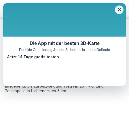
Menu
✕
Wandern
Die App mit der besten 3D-Karte
Perfekte Orientierung & mehr Sicherheit in jedem Gelände
Lichteneckerweg Nr.137
Jetzt 14 Tage gratis testen
3.0 km
01:06 h
165 m
147 m
Eine Tour von:
TOURDATA
Schöne Wanderung vom Schnapsbrenner Weg Nr.136,
ausgehend, bis zur Abzweigung Weg Nr. 137 Richtung
Pestkapelle in Lichteneck ca.3 km..