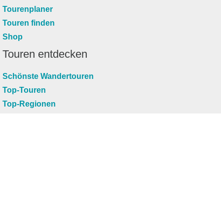
Tourenplaner
Touren finden
Shop
Touren entdecken
Schönste Wandertouren
Top-Touren
Top-Regionen
Skitouren
Infos & Service
News
FAQs
Über uns
RealityMaps