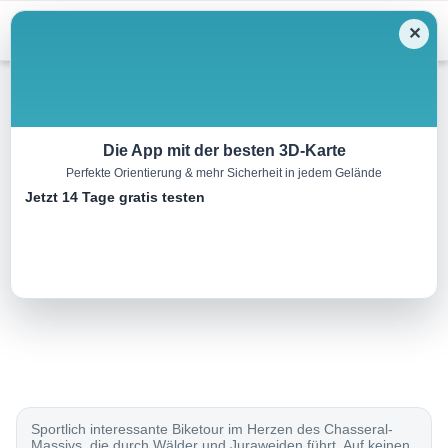
Menu
✕
Mountainbike
Die App mit der besten 3D-Karte
Perfekte Orientierung & mehr Sicherheit in jedem Gelände
Les Prés-d’Orvin Bike
Jetzt 14 Tage gratis testen
22.0 km
00:00 h
640 m
640 m
Eine Tour von:
SchweizMobil
..
Sportlich interessante Biketour im Herzen des Chasseral-
Massivs, die durch Wälder und Juraweiden führt. Auf keinen