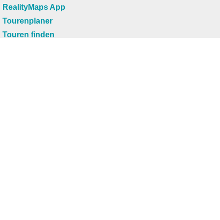
RealityMaps App
Tourenplaner
Touren finden
Shop
Touren entdecken
Schönste Wandertouren
Top-Touren
Top-Regionen
Skitouren
Infos & Service
News
FAQs
Über uns