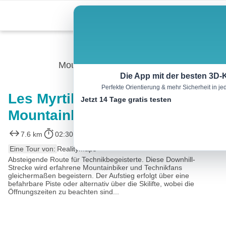
Skip
Menu
to
content
Mountainbike
Die App mit der besten 3D-
Perfekte Orientierung & mehr Sicherheit in 
Les Myrtilles – Vars mit dem
Jetzt 14 Tage gratis testen
Mountainbike
7.6 km
02:30 h
444 m
443 m
Eine Tour von:
RealityMaps
Absteigende Route für Technikbegeisterte. Diese Downhill-
Strecke wird erfahrene Mountainbiker und Technikfans
gleichermaßen begeistern. Der Aufstieg erfolgt über eine
befahrbare Piste oder alternativ über die Skilifte, wobei die
Öffnungszeiten zu beachten sind...