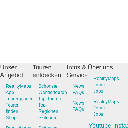
Unser
Touren
Infos &
Über uns
Angebot
entdecken
Service
RealityMaps
Team
RealityMaps
Schönste
News
Jobs
App
Wandertouren
FAQs
Tourenplaner
Top-Touren
RealityMaps
News
Touren
Top-
Team
FAQs
finden
Regionen
Jobs
Shop
Skitouren
Youtube
Inst