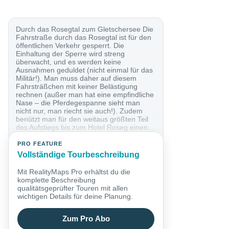
Durch das Rosegtal zum Gletschersee Die
Fahrstraße durch das Rosegtal ist für den
öffentlichen Verkehr gesperrt. Die
Einhaltung der Sperre wird streng
überwacht, und es werden keine
Ausnahmen geduldet (nicht einmal für das
Militär!). Man muss daher auf diesem
Fahrsträßchen mit keiner Belästigung
rechnen (außer man hat eine empfindliche
Nase – die Pferdegespanne sieht man
nicht nur, man riecht sie auch!). Zudem
benützt man für den weitaus größten Teil
des Aufstiegs bis zum Hotel Roseg einen...
PRO FEATURE
Vollständige Tourbeschreibung
Mit RealityMaps Pro erhältst du die
komplette Beschreibung
qualitätsgeprüfter Touren mit allen
wichtigen Details für deine Planung.
Zum Pro Abo