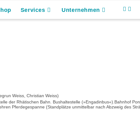
Shop
Services
Unternehmen
egrun Weiss, Christian Weiss)
telle der Rhätischen Bahn. Bushaltestelle (»Engadinbus«).Bahnhof Pon
ren Pferdegespanne (Standplätze unmittelbar nach Abzweig des Sträß