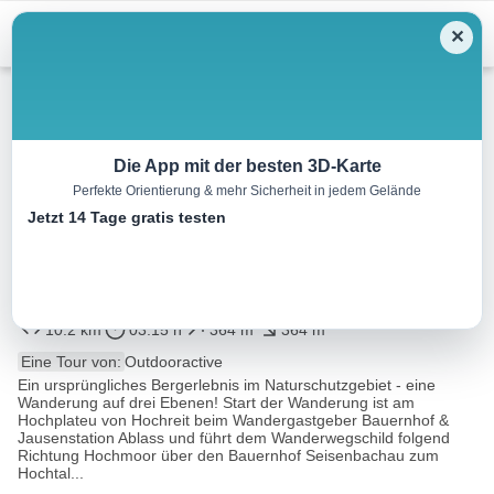
Menu
✕
Wandern
Die App mit der besten 3D-Karte
Perfekte Orientierung & mehr Sicherheit in jedem Gelände
Leitwanderweg
Jetzt 14 Tage gratis testen
“belebt.bewegt” im
Wanderdorf Göstling/Ybbs
10.2 km
03:15 h
364 m
364 m
Eine Tour von:
Outdooractive
Ein ursprüngliches Bergerlebnis im Naturschutzgebiet - eine
Wanderung auf drei Ebenen! Start der Wanderung ist am
Hochplateu von Hochreit beim Wandergastgeber Bauernhof &
Jausenstation Ablass und führt dem Wanderwegschild folgend
Richtung Hochmoor über den Bauernhof Seisenbachau zum
Hochtal...