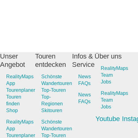
Unser
Touren
Infos &
Über uns
Angebot
entdecken
Service
RealityMaps
Team
RealityMaps
Schönste
News
Jobs
App
Wandertouren
FAQs
Tourenplaner
Top-Touren
RealityMaps
News
Touren
Top-
Team
FAQs
finden
Regionen
Jobs
Shop
Skitouren
Youtube
Inst
RealityMaps
Schönste
App
Wandertouren
Tourenplaner
Top-Touren