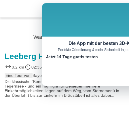
Skip
Menu
to
content
Wandern
Die App mit der besten 3D-
Perfekte Orientierung & mehr Sicherheit in 
Leeberg Höhenweg
Jetzt 14 Tage gratis testen
9.2 km
02:35 h
165 m
165 m
Eine Tour von:
BayernCloud Tourismus
Die klassische "Kennenlerntour" für das Gebiet um den
Tegernsee - und ein Highlight für Genießer, mehrere
Einkehrmöglichkeiten liegen auf dem Weg, vom Sternemenü in
der Überfahrt bis zur Einkehr im Bräustüberl ist alles dabei...