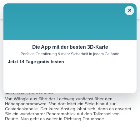
Skip
Menu
✕
to
content
Wandern
Die App mit der besten 3D-Karte
Perfekte Orientierung & mehr Sicherheit in jedem Gelände
Lechweg Etappe 7 | Wängle –
Jetzt 14 Tage gratis testen
Füssen
25.0 km
00:00 h
1142 m
1290 m
Eine Tour von:
Contwise
Von Wängle aus führt der Lechweg zunächst über den
Höhenpanoramaweg. Von dort leitet ein Steig hinauf zur
Costarieskapelle. Der kurze Anstieg lohnt sich, denn es erwartet
Sie ein wunderbarer Panoramablick auf den Talkessel von
Reutte. Nun geht es weiter in Richtung Frauensee...