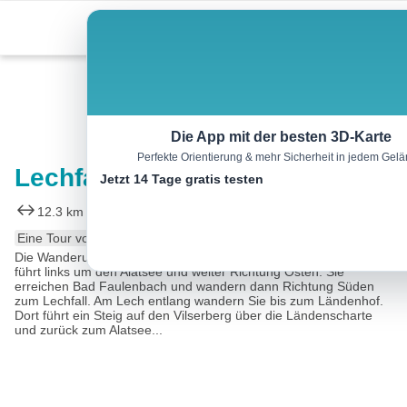
Skip
Menu
to
content
Wandern
Die App mit der besten 3D-Karte
Perfekte Orientierung & mehr Sicherheit in jedem Gel
Lechfallrunde
Jetzt 14 Tage gratis testen
12.3 km
04:00 h
521 m
m
Eine Tour von:
Contwise
Die Wanderung beginnt am Alatsee Parkplatz in Vils. Der Weg
führt links um den Alatsee und weiter Richtung Osten. Sie
erreichen Bad Faulenbach und wandern dann Richtung Süden
zum Lechfall. Am Lech entlang wandern Sie bis zum Ländenhof.
Dort führt ein Steig auf den Vilserberg über die Ländenscharte
und zurück zum Alatsee...