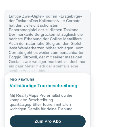
Luftige Zwei-Gipfel-Tour im »Erzgebirge«
der ToskanaDas Kalkmassiv Le Cornate
hat den vielleicht schönsten
Panoramagipfel der südlichen Toskana.
Der markante Bergrücken ist zugleich die
höchste Erhebung der Colline Metallifere.
Auch der naturnahe Steig auf den Gipfel
lässt Wanderherzen höher schlagen. Vom
Cornate geht es weiter zum benachbarten
Poggio Ritrovoli, der mit seiner massigen
Gestalt zwar weniger markant ist, doch nur
ein paar Meter niedriger ebenfalls eine
schöne Aussicht bietet.
PRO FEATURE
Vollständige Tourbeschreibung
Mit RealityMaps Pro erhältst du die
komplette Beschreibung
qualitätsgeprüfter Touren mit allen
wichtigen Details für deine Planung.
Zum Pro Abo