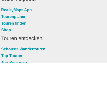
RealityMaps App
Tourenplaner
Touren finden
Shop
Touren entdecken
Schönste Wandertouren
Top-Touren
Top-Regionen
Skitouren
Infos & Service
News
FAQs
Über uns