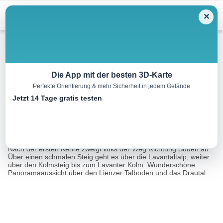
Menu
✕
Wandern
Die App mit der besten 3D-Karte
Perfekte Orientierung & mehr Sicherheit in jedem Gelände
Lavanter Kolm
Jetzt 14 Tage gratis testen
9.4 km
05:00 h
900 m
890 m
Eine Tour von:
Contwise
Vom Parkplatz Kreithof der normalen Straße für 1 Kehre folgen.
Nach der ersten Kehre zweigt links der Weg Richtung Süden ab.
Über einen schmalen Steig geht es über die Lavantaltalp, weiter
über den Kolmsteig bis zum Lavanter Kolm. Wunderschöne
Panoramaaussicht über den Lienzer Talboden und das Drautal...