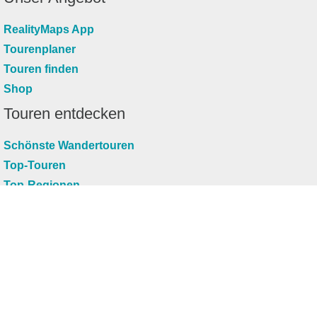
RealityMaps App
Tourenplaner
Touren finden
Shop
Touren entdecken
Schönste Wandertouren
Top-Touren
Top-Regionen
Skitouren
Infos & Service
News
FAQs
Über uns