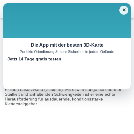
Menu
✕
Klettersteig
Die App mit der besten 3D-Karte
Perfekte Orientierung & mehr Sicherheit in jedem Gelände
Laserz Klettersteig
Jetzt 14 Tage gratis testen
7.0 km
03:07 h
m
m
Eine Tour von:
Contwise
Schöner, anspruchsvoller Klettersteig durch die Westwand der
Kleinen Laserzwand (2.568 m). Mit 620 m Länge bei enormer
Steilheit und anhaltenden Schwierigkeiten ist er eine echte
Herausforderung für ausdauernde, konditionsstarke
Klettersteiggeher...