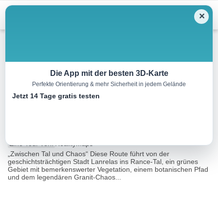
Menu
✕
Wandern
Die App mit der besten 3D-Karte
Perfekte Orientierung & mehr Sicherheit in jedem Gelände
Lanrelas Vallée de la Rance
Jetzt 14 Tage gratis testen
Rundang
3.3 km
01:00 h
37 m
37 m
Eine Tour von:
RealityMaps
„Zwischen Tal und Chaos“ Diese Route führt von der
geschichtsträchtigen Stadt Lanrelas ins Rance-Tal, ein grünes
Gebiet mit bemerkenswerter Vegetation, einem botanischen Pfad
und dem legendären Granit-Chaos...