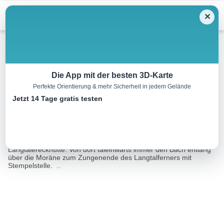
Menu
✕
Wandern
Die App mit der besten 3D-Karte
Perfekte Orientierung & mehr Sicherheit in jedem Gelände
Langtalferner Obergurgl
Jetzt 14 Tage gratis testen
10.0 km
04:00 h
712 m
161 m
Eine Tour von:
Outdooractive
Von Obergurgl über den Zirbenwald und der Schönwieshütte zur
Langtalereckhütte. Von dort taleinwärts immer den Bach entlang
über die Moräne zum Zungenende des Langtalferners mit
Stempelstelle. ..