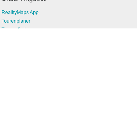
RealityMaps App
Tourenplaner
Touren finden
Shop
Touren entdecken
Schönste Wandertouren
Top-Touren
Top-Regionen
Skitouren
Infos & Service
News
FAQs
Über uns