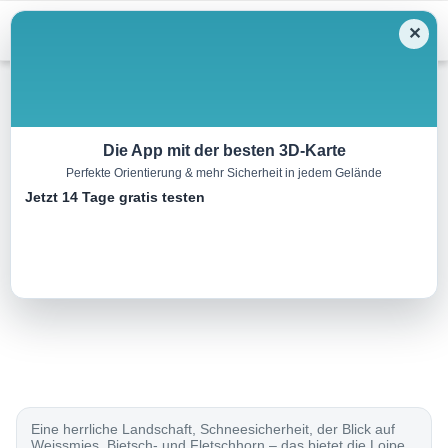
Menu
✕
Langlauf
Die App mit der besten 3D-Karte
Perfekte Orientierung & mehr Sicherheit in jedem Gelände
Langlaufloipe Simplonpass
Jetzt 14 Tage gratis testen
2.0 km
00:00 h
40 m
40 m
Eine Tour von:
SchweizMobil
..
Eine herrliche Landschaft, Schneesicherheit, der Blick auf
Weissmies, Bietsch- und Fletschhorn – das bietet die Loipe