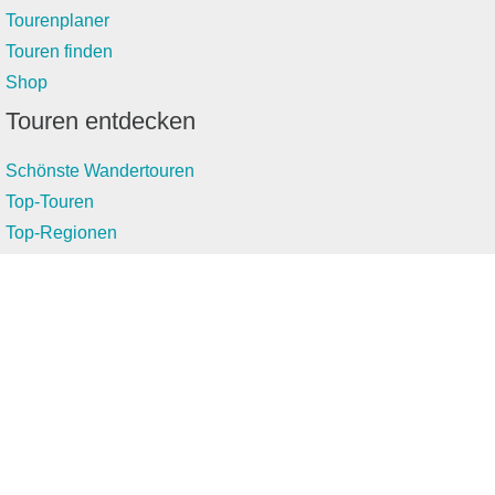
Tourenplaner
Touren finden
Shop
Touren entdecken
Schönste Wandertouren
Top-Touren
Top-Regionen
Skitouren
Infos & Service
News
FAQs
Über uns
RealityMaps