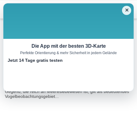
Menu
✕
Wandern
Die App mit der besten 3D-Karte
Perfekte Orientierung & mehr Sicherheit in jedem Gelände
Landévant Listoir Rundgang
Jetzt 14 Tage gratis testen
6.0 km
01:12 h
31 m
32 m
Eine Tour von:
RealityMaps
Die Pointe du Listoir ist der Ursprung der Ria von Étel. Diese
Gegend, die reich an Meereslebewesen ist, gilt als bedeutendes
Vogelbeobachtungsgebiet...