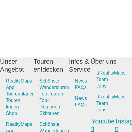
Unser
Touren
Infos &
Über uns
Angebot
entdecken
Service
RealityMaps
Team
RealityMaps
Schönste
News
Jobs
App
Wandertouren
FAQs
Tourenplaner
Top-Touren
RealityMaps
News
Touren
Top-
Team
FAQs
finden
Regionen
Jobs
Shop
Skitouren
Youtube
Insta
RealityMaps
Schönste
App
Wandertouren