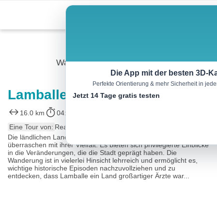
Skip
Menu
to
content
Wandern
Die App mit der besten 3D-Ka
Perfekte Orientierung & mehr Sicherheit in je
Lamballe Rundgang 3
Jetzt 14 Tage gratis testen
16.0 km
04:15 h
106 m
106 m
Eine Tour von:
RealityMaps
Die ländlichen Landschaften vor den Toren von Lamballe
überraschen mit ihrer Vielfalt. Es bieten sich privilegierte Einblicke
in die Veränderungen, die die Stadt geprägt haben. Die
Wanderung ist in vielerlei Hinsicht lehrreich und ermöglicht es,
wichtige historische Episoden nachzuvollziehen und zu
entdecken, dass Lamballe ein Land großartiger Ärzte war...