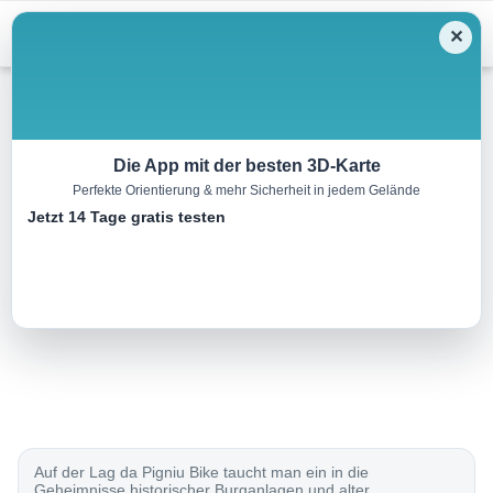
Menu
✕
Mountainbike
Die App mit der besten 3D-Karte
Perfekte Orientierung & mehr Sicherheit in jedem Gelände
Lag da Pigniu Bike
Jetzt 14 Tage gratis testen
31.0 km
00:00 h
1100 m
1100 m
Eine Tour von:
SchweizMobil
..
Auf der Lag da Pigniu Bike taucht man ein in die
Geheimnisse historischer Burganlagen und alter