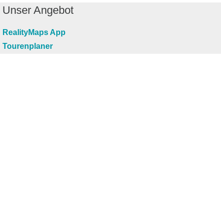
Unser Angebot
RealityMaps App
Tourenplaner
Touren finden
Shop
Touren entdecken
Schönste Wandertouren
Top-Touren
Top-Regionen
Skitouren
Infos & Service
News
FAQs