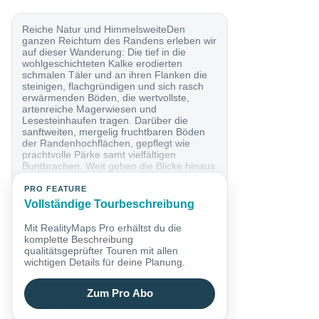
Reiche Natur und HimmelsweiteDen
ganzen Reichtum des Randens erleben wir
auf dieser Wanderung: Die tief in die
wohlgeschichteten Kalke erodierten
schmalen Täler und an ihren Flanken die
steinigen, flachgründigen und sich rasch
erwärmenden Böden, die wertvollste,
artenreiche Magerwiesen und
Lesesteinhaufen tragen. Darüber die
sanftweiten, mergelig fruchtbaren Böden
der Randenhochflächen, gepflegt wie
prachtvolle Pärke samt vielfältigen
Buntbrachen. Weit gehen die Blicke hinaus
in den Hegau, zum...
PRO FEATURE
Vollständige Tourbeschreibung
Mit RealityMaps Pro erhältst du die
komplette Beschreibung
qualitätsgeprüfter Touren mit allen
wichtigen Details für deine Planung.
Zum Pro Abo