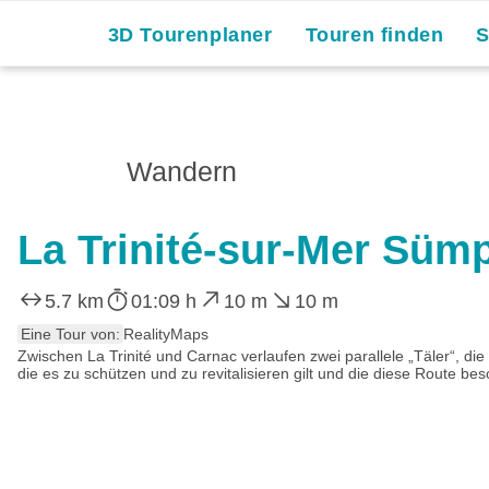
3D Tourenplaner
Touren finden
Wandern
La Trinité-sur-Mer Sü
5.7 km
01:09 h
10 m
10 m
Eine Tour von:
RealityMaps
Zwischen La Trinité und Carnac verlaufen zwei parallele „Täler“, d
die es zu schützen und zu revitalisieren gilt und die diese Route bes