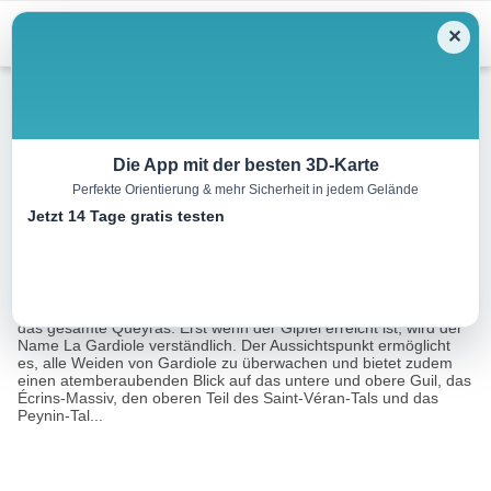
Menu
✕
Wandern
Die App mit der besten 3D-Karte
Perfekte Orientierung & mehr Sicherheit in jedem Gelände
La Gardiole de l’Alp
Jetzt 14 Tage gratis testen
12.8 km
05:00 h
915 m
915 m
Eine Tour von:
RealityMaps
Im Herzen des Massivs bietet La Gardiole einen 360°-Blick auf
das gesamte Queyras. Erst wenn der Gipfel erreicht ist, wird der
Name La Gardiole verständlich. Der Aussichtspunkt ermöglicht
es, alle Weiden von Gardiole zu überwachen und bietet zudem
einen atemberaubenden Blick auf das untere und obere Guil, das
Écrins-Massiv, den oberen Teil des Saint-Véran-Tals und das
Peynin-Tal...