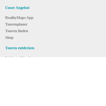
Unser Angebot
RealityMaps App
Tourenplaner
Touren finden
Shop
Touren entdecken
Schönste Wandertouren
Top-Touren
Top-Regionen
Skitouren
Infos & Service
News
FAQs